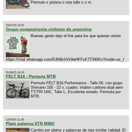
Permuto x pistera o ruta talle s o m.
25/07/25 15:57
Grupo compra/venta ciclismo de argentina
Buenas gente dejo el link para los que quieran unirse
https://chat.whatsapp.com/E4N9zhVk9wHFFzK7T345Kn?mode=ac_t
01/06/25 18:20
FELT B16 - Permuta MTB
Permuto FELT B16 Performance - Talle 56. con grupo
Shimano 105 - 22 v, cuadro: triatlon carbono dual aero
TT/TRI UHC. Talle L. Excelente estado. Permuta por
MTB.
12/04/25 11:30
Plato palanca XTR M960
Cambio por platos y palancas de ruta similar calidad. El