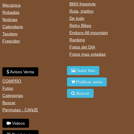
BMX freestyle
Mecánica
Ruta, triatlon
Robadas
De todo
Noticias
Retro Bikes
Calendario
Enduro-All mountain
Tandem
Ranking
Freerider
Fotos del DIA
Fotos mas votadas
Subir foto
Avisos Venta
COMPRO
Publicar aviso
Fotos
Buscar
Categorias
Buscar
Permutas - CANJE
Videos