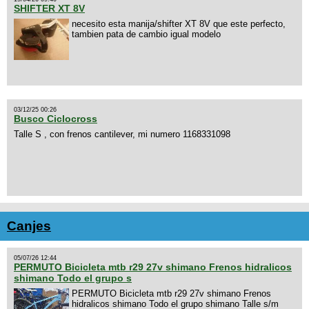
SHIFTER XT 8V
necesito esta manija/shifter XT 8V que este perfecto,
tambien pata de cambio igual modelo
03/12/25 00:26
Busco Ciclocross
Talle S , con frenos cantilever, mi numero 1168331098
Canjes
05/07/26 12:44
PERMUTO Bicicleta mtb r29 27v shimano Frenos hidralicos
shimano Todo el grupo s
PERMUTO Bicicleta mtb r29 27v shimano Frenos
hidralicos shimano Todo el grupo shimano Talle s/m