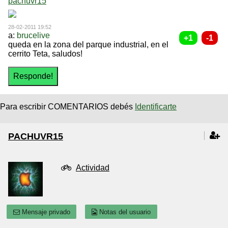
pachuvr15
28-02-2011 19:52
a:
brucelive
queda en la zona del parque industrial, en el
cerrito Teta, saludos!
Para escribir COMENTARIOS debés
Identificarte
PACHUVR15
Actividad
Mensaje privado
Notas del usuario