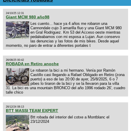
24/10/25 12:31
Giant MCM 980 año98
Les cuento... hace ya 4 años me robaron una
Cannondale cujo 3 amarilla fluo y una Giant MCM 980
en Gral Rodriguez. Km 53 del Acceso oeste mientras
pedaleabamos con mi esposa a Lujan. Aun conservo
las denuncias y las fotos de mis bikes. Desde aquel
momento, no paro de entrar a diferentes portales t
26/08/25 00:42
ROBADA en Retiro anoche
Le robaron la bici a mi hermano. Venía por Ramón
Castillo casi llegando a Rafael Obligado en Retiro (zona
puerto) a eso de las 20:00 de ayer, 25/8/2025, 6 o 7
pibes lo tiraron de la bici y se la llevaron para la villa
31. La bici es una mountain BRONCO del año 1996 rodado 26', cuadro
talle chico
26/12/24 08:13
BTT MASSI TEAM EXPERT
Btt robada del interior del cotxe a Montblanc el
23/12/2024