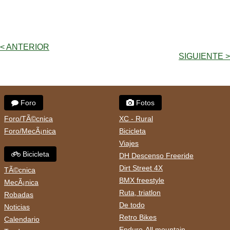
< ANTERIOR
SIGUIENTE >
Foro
Fotos
Foro/TÃ©cnica
XC - Rural
Foro/MecÃ¡nica
Bicicleta
Viajes
Bicicleta
DH Descenso Freeride
Dirt Street 4X
TÃ©cnica
BMX freestyle
MecÃ¡nica
Ruta, triatlon
Robadas
De todo
Noticias
Retro Bikes
Calendario
Enduro-All mountain