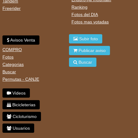
Tandem
Ranking
Freerider
Fotos del DIA
Fotos mas votadas
Subir foto
Avisos Venta
COMPRO
Publicar aviso
Fotos
Buscar
Categorias
Buscar
Permutas - CANJE
Videos
Bicicleterias
Cicloturismo
Usuarios