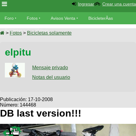
Ingresar
Crear una cuenta
Foro
Foro
Fotos
Avisos Venta
BicicleterÃ­as
Foro
Bicicletas
Videos
Fotos
>
Fotos
>
Bicicletas solamente
TÃ©cnica
Avisos
elpitu
MecÃ¡nica
SUBÃ
Ventas
tu foto
Mensaje privado
BicicleterÃ­
Galeria
Notas del usuario
SUBÃ
as
tu
XC
aviso
Bicicletas
Bicicletas
Publicación:
17-10-2008
Número: 144468
Buscar
Viajes
Videos
DB last version!!!
Bicicletas
Ultimos
Descenso
Cicloturismo
Tandem
Fotos
Dirt
Freerider