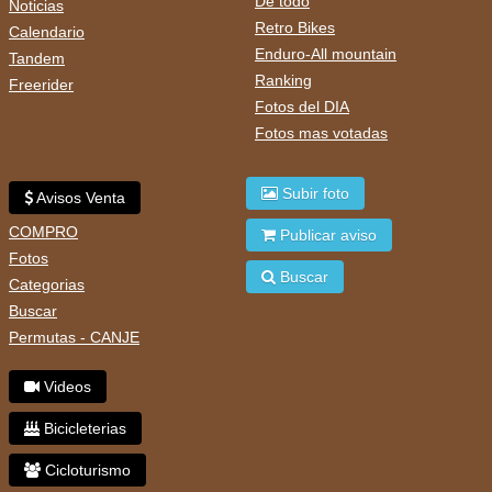
De todo
Noticias
Retro Bikes
Calendario
Enduro-All mountain
Tandem
Ranking
Freerider
Fotos del DIA
Fotos mas votadas
Subir foto
Avisos Venta
COMPRO
Publicar aviso
Fotos
Buscar
Categorias
Buscar
Permutas - CANJE
Videos
Bicicleterias
Cicloturismo