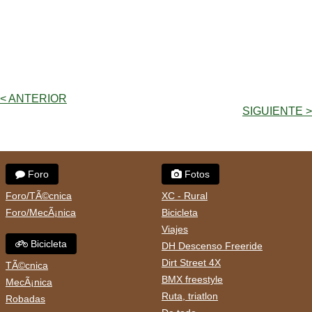
< ANTERIOR
SIGUIENTE >
Foro
Fotos
Foro/TÃ©cnica
XC - Rural
Foro/MecÃ¡nica
Bicicleta
Viajes
Bicicleta
DH Descenso Freeride
Dirt Street 4X
TÃ©cnica
BMX freestyle
MecÃ¡nica
Ruta, triatlon
Robadas