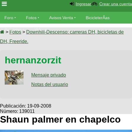
Ingresar
Crear una cuenta
Foro
Foro
Fotos
Avisos Venta
BicicleterÃ­as
Foro
Bicicletas
Videos
Fotos
>
Fotos
>
Downhill-Descenso: carreras DH, bicicletas de
TÃ©cnica
DH, Freeride.
Avisos
MecÃ¡nica
SUBÃ
Ventas
hernanzorzit
tu foto
BicicleterÃ­
Galeria
Mensaje privado
SUBÃ
as
tu
Notas del usuario
XC
aviso
Bicicletas
Bicicletas
Buscar
Viajes
Publicación:
19-09-2008
Videos
Número: 139011
Bicicletas
Ultimos
Descenso
Shaun palmer en chapelco
Cicloturismo
Tandem
Fotos
Dirt
Freerider