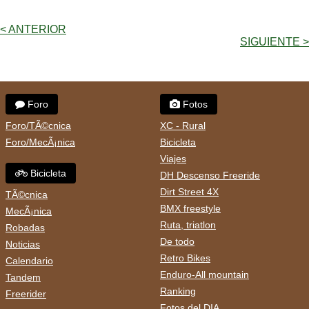
< ANTERIOR
SIGUIENTE >
Foro
Fotos
Foro/TÃ©cnica
XC - Rural
Foro/MecÃ¡nica
Bicicleta
Viajes
Bicicleta
DH Descenso Freeride
Dirt Street 4X
TÃ©cnica
BMX freestyle
MecÃ¡nica
Ruta, triatlon
Robadas
De todo
Noticias
Retro Bikes
Calendario
Enduro-All mountain
Tandem
Ranking
Freerider
Fotos del DIA