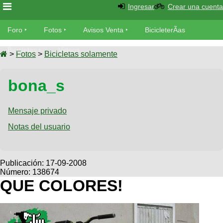
Ingresar
Crear una cuenta
Foro
Foro
Fotos
Avisos Venta
BicicleterÃ­as
Foro
Bicicletas
Videos
Fotos
>
Fotos
>
Bicicletas solamente
TÃ©cnica
Avisos
bona_s
MecÃ¡nica
SUBÃ
Ventas
tu foto
Mensaje privado
BicicleterÃ­
Galeria
Notas del usuario
SUBÃ
as
tu
XC
aviso
Bicicletas
Bicicletas
Publicación:
17-09-2008
Número: 138674
Buscar
Viajes
Videos
QUE COLORES!
Bicicletas
Ultimos
Descenso
Cicloturismo
Tandem
Fotos
Dirt
Freerider