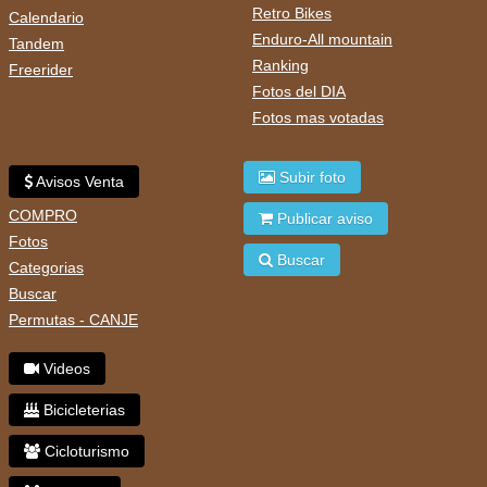
Retro Bikes
Calendario
Enduro-All mountain
Tandem
Ranking
Freerider
Fotos del DIA
Fotos mas votadas
Subir foto
Avisos Venta
COMPRO
Publicar aviso
Fotos
Buscar
Categorias
Buscar
Permutas - CANJE
Videos
Bicicleterias
Cicloturismo