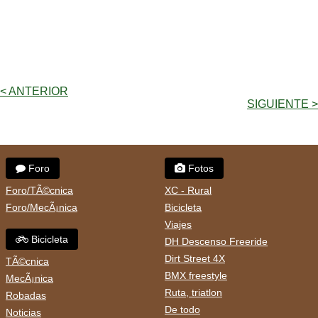
< ANTERIOR
SIGUIENTE >
Foro
Fotos
Foro/TÃ©cnica
XC - Rural
Foro/MecÃ¡nica
Bicicleta
Viajes
Bicicleta
DH Descenso Freeride
Dirt Street 4X
TÃ©cnica
BMX freestyle
MecÃ¡nica
Ruta, triatlon
Robadas
De todo
Noticias