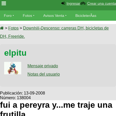
Ingresar
Crear una cuenta
Foro
Foro
Fotos
Avisos Venta
BicicleterÃ­as
Foro
Bicicletas
Videos
Fotos
>
Fotos
>
Downhill-Descenso: carreras DH, bicicletas de
TÃ©cnica
DH, Freeride.
Avisos
MecÃ¡nica
SUBÃ
Ventas
elpitu
tu foto
BicicleterÃ­
Galeria
Mensaje privado
SUBÃ
as
tu
Notas del usuario
XC
aviso
Bicicletas
Bicicletas
Buscar
Viajes
Publicación:
13-09-2008
Videos
Número: 138004
Bicicletas
Ultimos
Descenso
fui a pereyra y...me traje una
Cicloturismo
Tandem
Fotos
Dirt
frutilla
Freerider