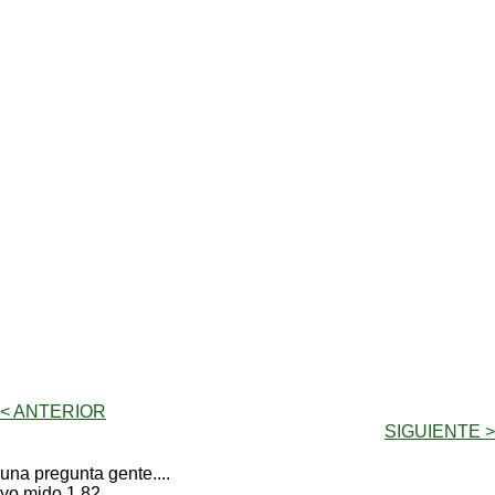
< ANTERIOR
SIGUIENTE >
una pregunta gente....
yo mido 1.82....