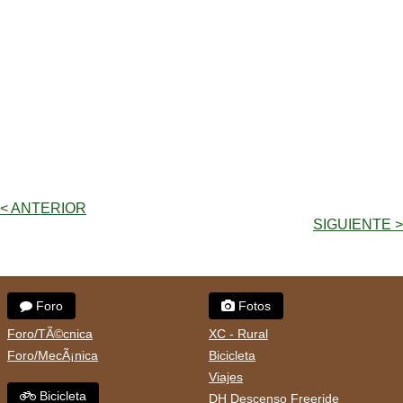
< ANTERIOR
SIGUIENTE >
Foro
Fotos
Foro/TÃ©cnica
XC - Rural
Foro/MecÃ¡nica
Bicicleta
Viajes
Bicicleta
DH Descenso Freeride