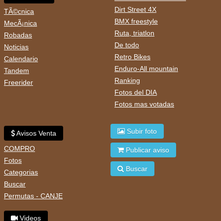
Dirt Street 4X
TÃ©cnica
BMX freestyle
MecÃ¡nica
Ruta, triatlon
Robadas
De todo
Noticias
Retro Bikes
Calendario
Enduro-All mountain
Tandem
Ranking
Freerider
Fotos del DIA
Fotos mas votadas
Subir foto
Avisos Venta
COMPRO
Publicar aviso
Fotos
Buscar
Categorias
Buscar
Permutas - CANJE
Videos