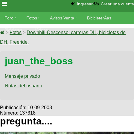
Ingresar
Crear una cuenta
Foro
Foro
Fotos
Avisos Venta
BicicleterÃ­as
Foro
Bicicletas
Videos
Fotos
>
Fotos
>
Downhill-Descenso: carreras DH, bicicletas de
TÃ©cnica
DH, Freeride.
Avisos
MecÃ¡nica
SUBÃ
Ventas
juan_the_boss
tu foto
BicicleterÃ­
Galeria
Mensaje privado
SUBÃ
as
tu
Notas del usuario
XC
aviso
Bicicletas
Bicicletas
Buscar
Viajes
Publicación:
10-09-2008
Videos
Número: 137318
Bicicletas
Ultimos
Descenso
pregunta....
Cicloturismo
Tandem
Fotos
Dirt
Freerider