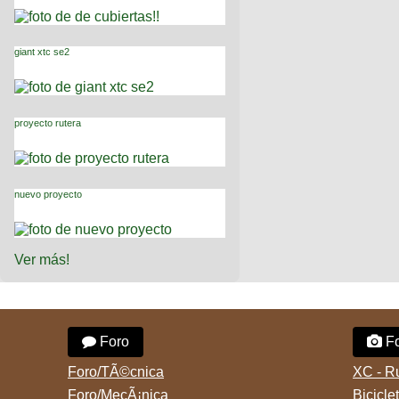
giant xtc se2
proyecto rutera
nuevo proyecto
Ver más!
Foro
Fo
Foro/TÃ©cnica
XC - R
Foro/MecÃ¡nica
Bicicle