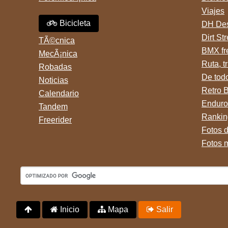
Viajes
Bicicleta
DH Des
Dirt St
TÃ©cnica
BMX fr
MecÃ¡nica
Ruta, tr
Robadas
De tod
Noticias
Retro 
Calendario
Enduro
Tandem
Rankin
Freerider
Fotos 
Fotos 
Inicio
Mapa
Salir