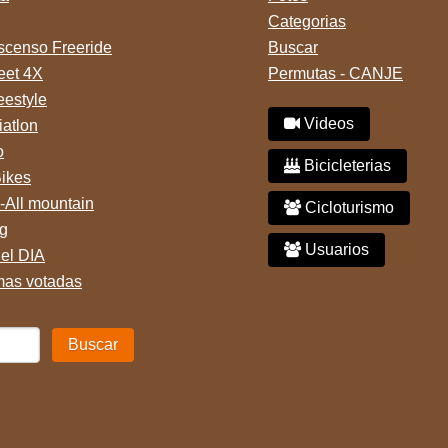
Categorias
censo Freeride
Buscar
reet 4X
Permutas - CANJE
eestyle
Videos
iatlon
o
Bicicleterias
Bikes
-All mountain
Cicloturismo
g
Usuarios
del DIA
mas votadas
Buscar