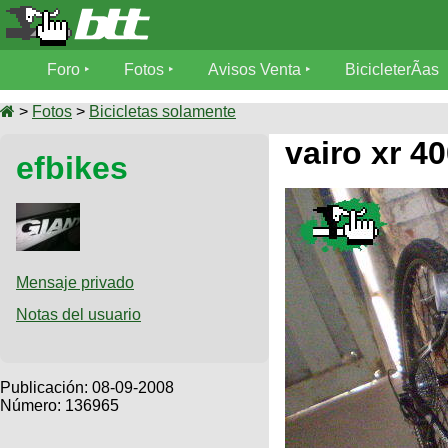
Foro
Foro
Fotos
Avisos Venta
BicicleterÃ­as
Foro
Fotos
>
Fotos
>
Bicicletas solamente
TÃ©cnica
vairo xr 4
efbikes
Avisos
MecÃ¡nica
SUBÃ
Ventas
tu foto
BicicleterÃ­
Galeria
SUBÃ
as
tu
Mensaje privado
XC
aviso
Bicicletas
Notas del usuario
Bicicletas
Buscar
Viajes
Videos
Bicicletas
Ultimos
Publicación:
08-09-2008
Descenso
Cicloturismo
Número: 136965
Tandem
Fotos
Dirt
Freerider