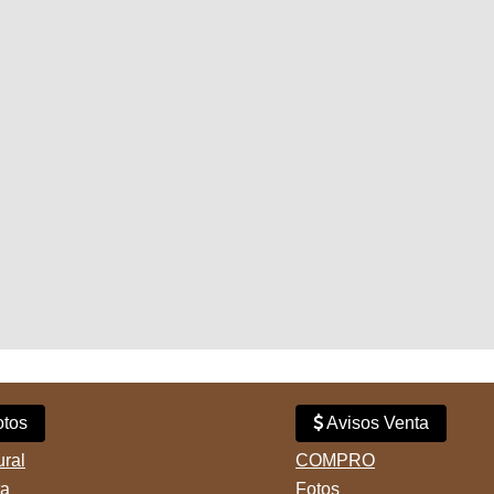
tos
Avisos Venta
ural
COMPRO
ta
Fotos