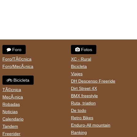
Foro
Fotos
Foro/TÃ©cnica
XC - Rural
Foro/MecÃ¡nica
Bicicleta
Viajes
Bicicleta
DH Descenso Freeride
Dirt Street 4X
TÃ©cnica
BMX freestyle
MecÃ¡nica
Ruta, triatlon
Robadas
De todo
Noticias
Retro Bikes
Calendario
Enduro-All mountain
Tandem
Ranking
Freerider