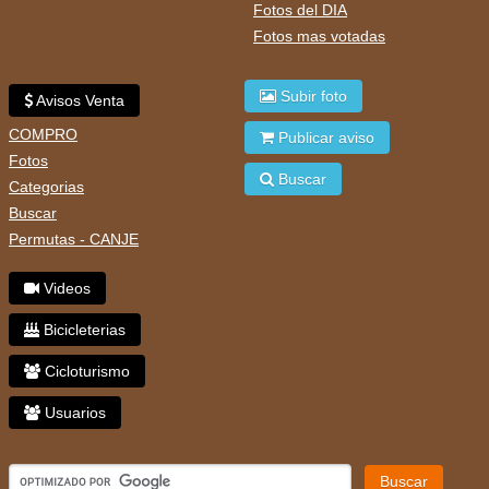
Fotos del DIA
Fotos mas votadas
Subir foto
Avisos Venta
COMPRO
Publicar aviso
Fotos
Buscar
Categorias
Buscar
Permutas - CANJE
Videos
Bicicleterias
Cicloturismo
Usuarios
Buscar