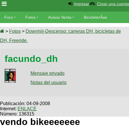
Ingresar
Crear una cuenta
Foro
Foro
Fotos
Avisos Venta
BicicleterÃ­as
Foro
Bicicletas
Videos
Fotos
>
Fotos
>
Downhill-Descenso: carreras DH, bicicletas de
TÃ©cnica
DH, Freeride.
Avisos
MecÃ¡nica
SUBÃ
Ventas
facundo_dh
tu foto
BicicleterÃ­
Galeria
Mensaje privado
SUBÃ
as
tu
Notas del usuario
XC
aviso
Bicicletas
Bicicletas
Buscar
Viajes
Publicación:
04-09-2008
Videos
Internet:
ENLACE
Bicicletas
Ultimos
Descenso
Número: 136315
Cicloturismo
Tandem
vendo bikeeeeeee
Fotos
Dirt
Freerider