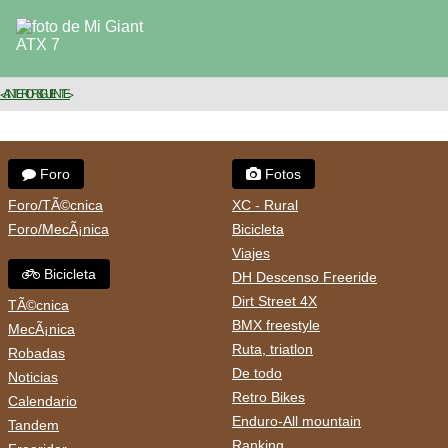
< ANTERIOR
SIGUIENTE >
Foro
Fotos
Foro/TÃ©cnica
XC - Rural
Foro/MecÃ¡nica
Bicicleta
Viajes
Bicicleta
DH Descenso Freeride
Dirt Street 4X
TÃ©cnica
BMX freestyle
MecÃ¡nica
Ruta, triatlon
Robadas
De todo
Noticias
Retro Bikes
Calendario
Enduro-All mountain
Tandem
Ranking