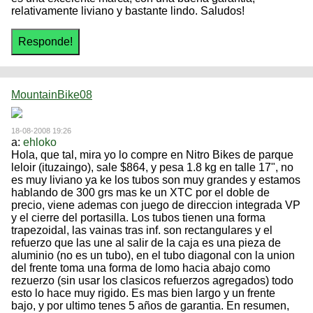
relativamente liviano y bastante lindo. Saludos!
MountainBike08
18-08-2008 19:26
a:
ehloko
Hola, que tal, mira yo lo compre en Nitro Bikes de parque
leloir (ituzaingo), sale $864, y pesa 1.8 kg en talle 17", no
es muy liviano ya ke los tubos son muy grandes y estamos
hablando de 300 grs mas ke un XTC por el doble de
precio, viene ademas con juego de direccion integrada VP
y el cierre del portasilla. Los tubos tienen una forma
trapezoidal, las vainas tras inf. son rectangulares y el
refuerzo que las une al salir de la caja es una pieza de
aluminio (no es un tubo), en el tubo diagonal con la union
del frente toma una forma de lomo hacia abajo como
rezuerzo (sin usar los clasicos refuerzos agregados) todo
esto lo hace muy rigido. Es mas bien largo y un frente
bajo, y por ultimo tenes 5 años de garantia. En resumen,