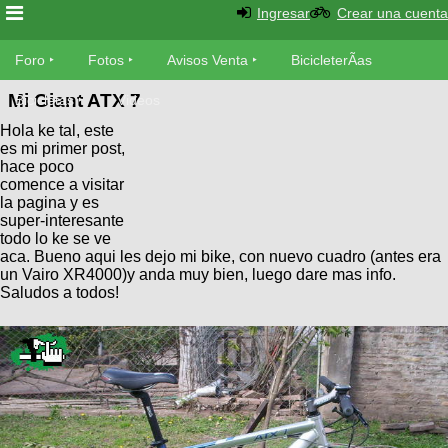
Ingresar
Crear una cuenta
Foro
Foro
Fotos
Avisos Venta
BicicleterÃ­as
Mi Giant ATX 7
Foro
Bicicletas
Videos
Fotos
Hola ke tal, este
TÃ©cnica
es mi primer post,
Avisos
hace poco
MecÃ¡nica
SUBÃ
Ventas
comence a visitar
tu foto
la pagina y es
super-interesante
todo lo ke se ve
BicicleterÃ­
Galeria
aca. Bueno aqui les dejo mi bike, con nuevo cuadro (antes era
SUBÃ
as
un Vairo XR4000)y anda muy bien, luego dare mas info.
tu
XC
Saludos a todos!
aviso
Bicicletas
Bicicletas
Buscar
Viajes
Videos
Bicicletas
Ultimos
Descenso
Cicloturismo
Tandem
Fotos
Dirt
Freerider