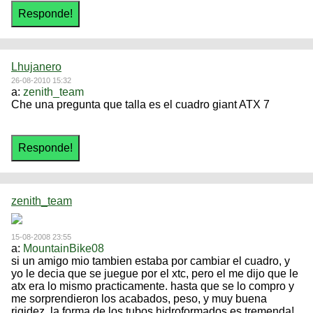
Lhujanero
26-08-2010 15:32
a:
zenith_team
Che una pregunta que talla es el cuadro giant ATX 7
zenith_team
15-08-2008 23:55
a:
MountainBike08
si un amigo mio tambien estaba por cambiar el cuadro, y
yo le decia que se juegue por el xtc, pero el me dijo que le
atx era lo mismo practicamente. hasta que se lo compro y
me sorprendieron los acabados, peso, y muy buena
rigidez, la forma de los tubos hidroformados es tremenda!