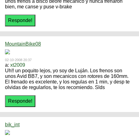
unos frenos a disco deore mecanico y nunca frenaron
bien, me canse y puse v-brake
MountainBike08
02-10-2008 20:37
a:
xt2009
Uh!! un poquito lejos, yo soy de Luján. Los frenos son
unos Avid BB7, y son mecanicos con rotores de 160mm.
El frenado es excelente, y los regulas en 1 min, y desp te
olvidas de regularlos, te los recomiendo. Slds
bik_int