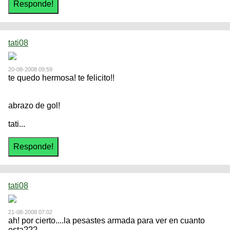
tati08
20-08-2008 09:59
te quedo hermosa! te felicito!!
abrazo de gol!
tati...
tati08
21-08-2008 07:02
ah! por cierto....la pesastes armada para ver en cuanto
esta???