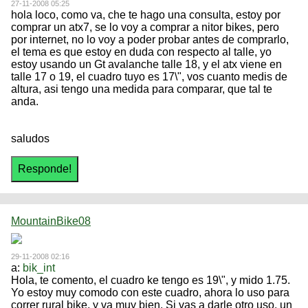
27-11-2008 05:25
hola loco, como va, che te hago una consulta, estoy por
comprar un atx7, se lo voy a comprar a nitor bikes, pero
por internet, no lo voy a poder probar antes de comprarlo,
el tema es que estoy en duda con respecto al talle, yo
estoy usando un Gt avalanche talle 18, y el atx viene en
talle 17 o 19, el cuadro tuyo es 17\", vos cuanto medis de
altura, asi tengo una medida para comparar, que tal te
anda.
saludos
MountainBike08
29-11-2008 02:16
a:
bik_int
Hola, te comento, el cuadro ke tengo es 19\", y mido 1.75.
Yo estoy muy comodo con este cuadro, ahora lo uso para
correr rural bike, y va muy bien. Si vas a darle otro uso, un