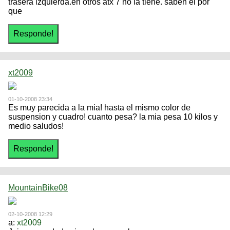
trasera izquierda.en otros atx 7 no la tiene. saben el por
que
xt2009
01-10-2008 23:34
Es muy parecida a la mia! hasta el mismo color de
suspension y cuadro! cuanto pesa? la mia pesa 10 kilos y
medio saludos!
MountainBike08
02-10-2008 12:29
a:
xt2009