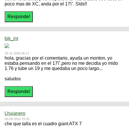
poco mas de XC, anda por el 17\". Slds!!
bik_int
29-11-2008 06:17
hola, gracias por el comentario, ayuda un monton, yo
estaba pensando en el 17\",pero no me decidia yo mido
1.76 y tube un 19 y me quedaba un poco largo...
saludos
Lhujanero
26-08-2010 15:33
che que talla es el cuadro giant ATX 7