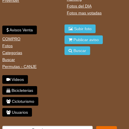
Freerider
Fotos del DIA
Fotos mas votadas
Subir foto
Avisos Venta
COMPRO
Publicar aviso
Fotos
Buscar
Categorias
Buscar
Permutas - CANJE
Videos
Bicicleterias
Cicloturismo
Usuarios