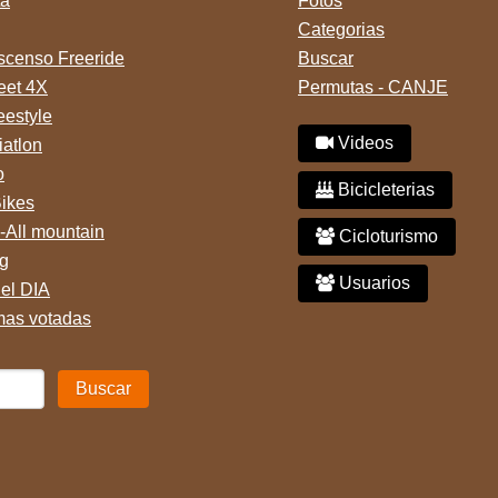
ta
Fotos
Categorias
censo Freeride
Buscar
reet 4X
Permutas - CANJE
eestyle
Videos
iatlon
o
Bicicleterias
Bikes
-All mountain
Cicloturismo
g
Usuarios
del DIA
mas votadas
Buscar