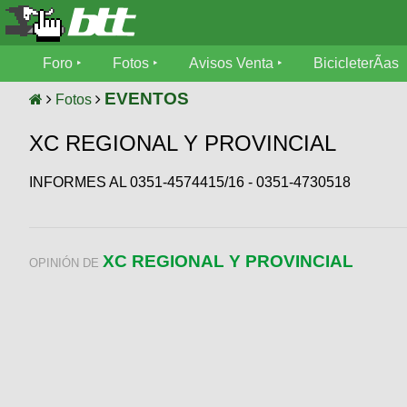
Foro
Foro
Fotos
Avisos Venta
BicicleterÃ­as
Foro
Fotos
EVENTOS
Fotos
TÃ©cnica
XC REGIONAL Y PROVINCIAL
Avisos
MecÃ¡nica
SUBÃ
Ventas
INFORMES AL 0351-4574415/16 - 0351-4730518
tu foto
BicicleterÃ­
Galeria
SUBÃ
as
tu
XC REGIONAL Y PROVINCIAL
XC
OPINIÓN DE
aviso
Bicicletas
Bicicletas
Buscar
Viajes
Videos
Bicicletas
Ultimos
Descenso
Cicloturismo
Tandem
Fotos
Dirt
Freerider