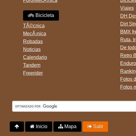
Foro/MecÃ¡nica
Bicicle
Viajes
Bicicleta
DH Des
Dirt St
TÃ©cnica
BMX fr
MecÃ¡nica
Ruta, tr
Robadas
De tod
Noticias
Retro 
Calendario
Enduro
Tandem
Rankin
Freerider
Fotos 
Fotos 
Inicio
Mapa
Salir