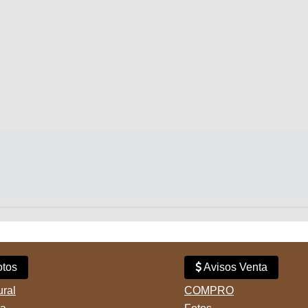
tos
Avisos Venta
ural
COMPRO