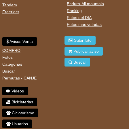
Enduro-All mountain
Tandem
Ranking
Freerider
Fotos del DIA
Fotos mas votadas
Subir foto
Avisos Venta
COMPRO
Publicar aviso
Fotos
Buscar
Categorias
Buscar
Permutas - CANJE
Videos
Bicicleterias
Cicloturismo
Usuarios