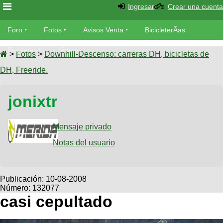
Ingresar
Crear una cuenta
Foro
Foro
Fotos
Avisos Venta
BicicleterÃ­as
Foro
Bicicletas
Videos
Fotos
>
Fotos
>
Downhill-Descenso: carreras DH, bicicletas de
TÃ©cnica
DH, Freeride.
Avisos
MecÃ¡nica
SUBÃ
Ventas
jonixtr
tu foto
BicicleterÃ­
Galeria
Mensaje privado
SUBÃ
as
tu
Notas del usuario
XC
aviso
Bicicletas
Bicicletas
Buscar
Viajes
Publicación:
10-08-2008
Videos
Número: 132077
Bicicletas
Ultimos
Descenso
casi cepultado
Cicloturismo
Tandem
Fotos
Dirt
Freerider