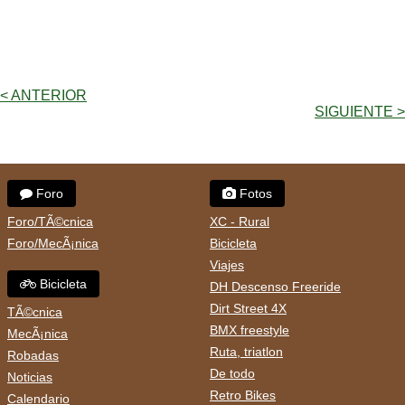
< ANTERIOR
SIGUIENTE >
Foro
Fotos
Foro/TÃ©cnica
XC - Rural
Foro/MecÃ¡nica
Bicicleta
Viajes
Bicicleta
DH Descenso Freeride
Dirt Street 4X
TÃ©cnica
BMX freestyle
MecÃ¡nica
Ruta, triatlon
Robadas
De todo
Noticias
Retro Bikes
Calendario