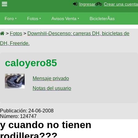
Ingresar
Crear una cuenta
Foro
Foro
Fotos
Avisos Venta
BicicleterÃ­as
Foro
Bicicletas
Videos
Fotos
>
Fotos
>
Downhill-Descenso: carreras DH, bicicletas de
TÃ©cnica
DH, Freeride.
Avisos
MecÃ¡nica
SUBÃ
Ventas
caloyero85
tu foto
BicicleterÃ­
Galeria
Mensaje privado
SUBÃ
as
tu
Notas del usuario
XC
aviso
Bicicletas
Bicicletas
Buscar
Viajes
Publicación:
24-06-2008
Videos
Número: 124747
Bicicletas
Ultimos
Descenso
y cuando no tienen
Cicloturismo
Tandem
Fotos
Dirt
rodillera???
Freerider