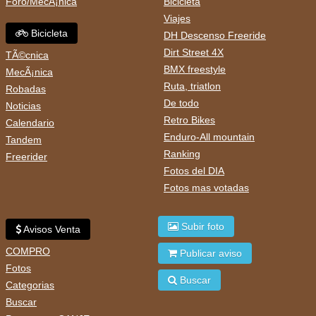
Foro/MecÃ¡nica
Bicicleta
Viajes
Bicicleta
DH Descenso Freeride
Dirt Street 4X
TÃ©cnica
BMX freestyle
MecÃ¡nica
Ruta, triatlon
Robadas
De todo
Noticias
Retro Bikes
Calendario
Enduro-All mountain
Tandem
Ranking
Freerider
Fotos del DIA
Fotos mas votadas
Subir foto
Avisos Venta
COMPRO
Publicar aviso
Fotos
Buscar
Categorias
Buscar