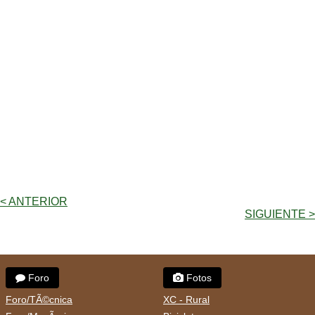
< ANTERIOR
SIGUIENTE >
Foro
Fotos
Foro/TÃ©cnica
XC - Rural