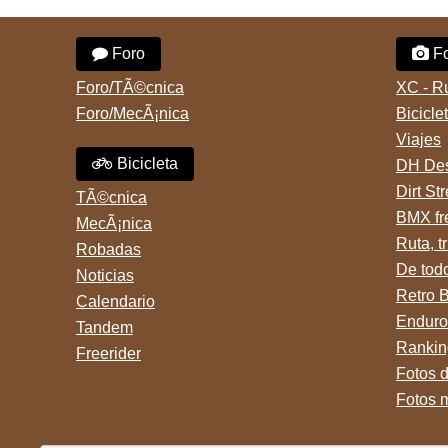
Foro
Fo
Foro/TÃ©cnica
XC - R
Foro/MecÃ¡nica
Bicicle
Viajes
Bicicleta
DH Des
Dirt St
TÃ©cnica
BMX fr
MecÃ¡nica
Ruta, tr
Robadas
De tod
Noticias
Retro 
Calendario
Enduro
Tandem
Rankin
Freerider
Fotos 
Fotos 