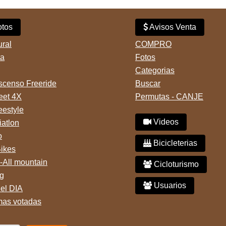
tos
Avisos Venta
ural
COMPRO
ta
Fotos
Categorias
censo Freeride
Buscar
reet 4X
Permutas - CANJE
eestyle
Videos
iatlon
o
Bicicleterias
Bikes
-All mountain
Cicloturismo
g
Usuarios
del DIA
mas votadas