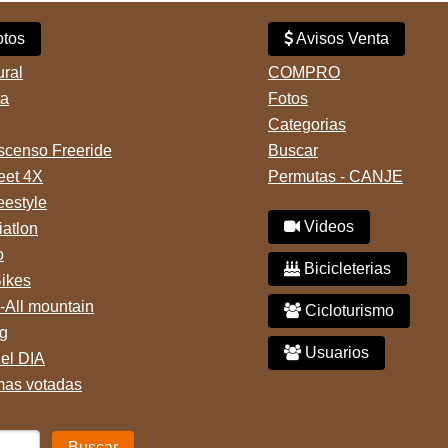
tos
Avisos Venta
ural
COMPRO
ta
Fotos
Categorias
censo Freeride
Buscar
reet 4X
Permutas - CANJE
eestyle
Videos
iatlon
o
Bicicleterias
Bikes
-All mountain
Cicloturismo
g
Usuarios
del DIA
mas votadas
Buscar