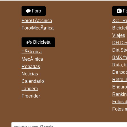
Foro
Fo
Foro/TÃ©cnica
XC - R
Foro/MecÃ¡nica
Bicicle
Viajes
Bicicleta
DH Des
Dirt St
TÃ©cnica
BMX fr
MecÃ¡nica
Ruta, tr
Robadas
De tod
Noticias
Retro 
Calendario
Enduro
Tandem
Rankin
Freerider
Fotos 
Fotos 