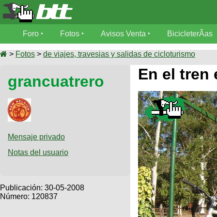
Foro
Foro
Fotos
Avisos Venta
BicicleterÃ­as
Foro
Fotos
>
Fotos
>
de viajes, travesias y salidas de cicloturismo
TÃ©cnica
En el tre
grancuatrero
Avisos
MecÃ¡nica
SUBÃ
Ventas
tu foto
BicicleterÃ­
Galeria
SUBÃ
as
tu
Mensaje privado
XC
aviso
Bicicletas
Notas del usuario
Bicicletas
Buscar
Viajes
Videos
Bicicletas
Ultimos
Publicación:
30-05-2008
Descenso
Cicloturismo
Número: 120837
Tandem
Fotos
Dirt
Freerider