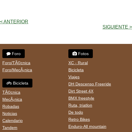
< ANTERIOR
SIGUIENTE >
Foro
Fotos
Foro/TÃ©cnica
XC - Rural
Foro/MecÃ¡nica
Bicicleta
Viajes
Bicicleta
DH Descenso Freeride
Dirt Street 4X
TÃ©cnica
BMX freestyle
MecÃ¡nica
Ruta, triatlon
Robadas
De todo
Noticias
Retro Bikes
Calendario
Enduro-All mountain
Tandem