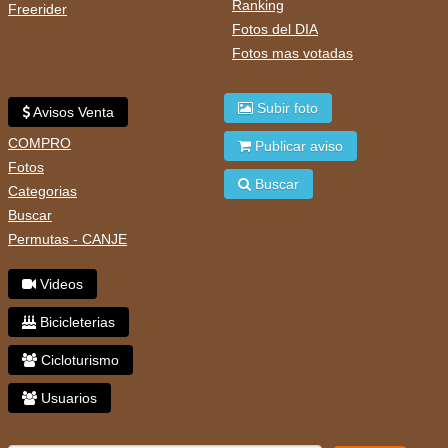
Ranking
Freerider
Fotos del DIA
Fotos mas votadas
Subir foto
Avisos Venta
COMPRO
Publicar aviso
Fotos
Buscar
Categorias
Buscar
Permutas - CANJE
Videos
Bicicleterias
Cicloturismo
Usuarios