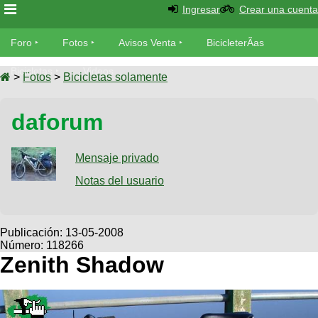
Ingresar
Crear una cuenta
Foro
Foro
Fotos
Avisos Venta
BicicleterÃ­as
Foro
Bicicletas
Videos
Fotos
>
Fotos
>
Bicicletas solamente
TÃ©cnica
Avisos
daforum
MecÃ¡nica
SUBÃ
Ventas
tu foto
Mensaje privado
BicicleterÃ­
Galeria
Notas del usuario
SUBÃ
as
tu
XC
aviso
Bicicletas
Bicicletas
Publicación:
13-05-2008
Número: 118266
Buscar
Viajes
Videos
Zenith Shadow
Bicicletas
Ultimos
Descenso
Cicloturismo
Tandem
Fotos
Dirt
Freerider