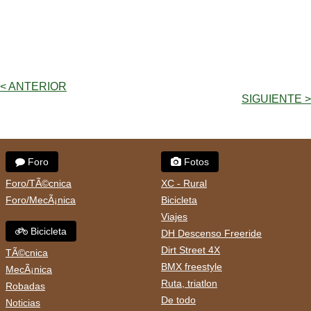
< ANTERIOR
SIGUIENTE >
Foro
Fotos
Foro/TÃ©cnica
XC - Rural
Foro/MecÃ¡nica
Bicicleta
Viajes
Bicicleta
DH Descenso Freeride
Dirt Street 4X
TÃ©cnica
BMX freestyle
MecÃ¡nica
Ruta, triatlon
Robadas
De todo
Noticias