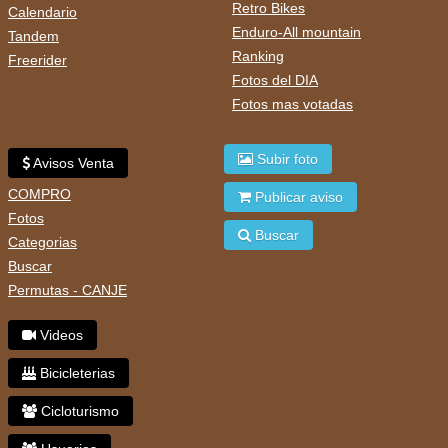
Retro Bikes
Calendario
Enduro-All mountain
Tandem
Ranking
Freerider
Fotos del DIA
Fotos mas votadas
Subir foto
Avisos Venta
COMPRO
Publicar aviso
Fotos
Buscar
Categorias
Buscar
Permutas - CANJE
Videos
Bicicleterias
Cicloturismo