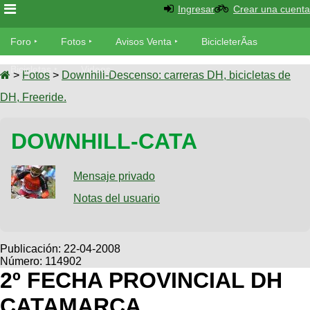
Ingresar
Crear una cuenta
Foro
Foro
Fotos
Avisos Venta
BicicleterÃ­as
Foro
Bicicletas
Videos
Fotos
>
Fotos
>
Downhill-Descenso: carreras DH, bicicletas de
TÃ©cnica
DH, Freeride.
Avisos
MecÃ¡nica
SUBÃ
Ventas
DOWNHILL-CATA
tu foto
BicicleterÃ­
Galeria
Mensaje privado
SUBÃ
as
tu
Notas del usuario
XC
aviso
Bicicletas
Bicicletas
Buscar
Viajes
Publicación:
22-04-2008
Videos
Número: 114902
Bicicletas
Ultimos
Descenso
2º FECHA PROVINCIAL DH
Cicloturismo
Tandem
Fotos
Dirt
CATAMARCA
Freerider