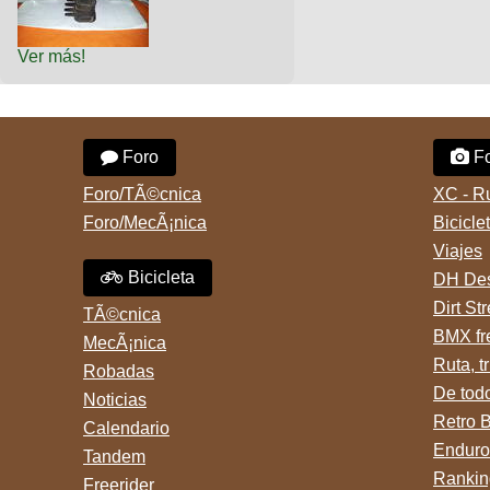
Ver más!
Foro
Fo
Foro/TÃ©cnica
XC - R
Foro/MecÃ¡nica
Bicicle
Viajes
Bicicleta
DH Des
Dirt St
TÃ©cnica
BMX fr
MecÃ¡nica
Ruta, tr
Robadas
De tod
Noticias
Retro 
Calendario
Enduro
Tandem
Rankin
Freerider