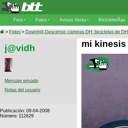
Foro
Foro
Fotos
Avisos Venta
BicicleterÃ­as
Foro
Fotos
>
Fotos
>
Downhill-Descenso: carreras DH, bicicletas de DH,
TÃ©cnica
mi kinesis
j@vidh
Avisos
MecÃ¡nica
SUBÃ
Ventas
tu foto
BicicleterÃ­
Galeria
SUBÃ
as
tu
Mensaje privado
XC
aviso
Bicicletas
Notas del usuario
Bicicletas
Buscar
Viajes
Videos
Bicicletas
Ultimos
Publicación:
08-04-2008
Descenso
Cicloturismo
Número: 112629
Tandem
Fotos
Dirt
Freerider