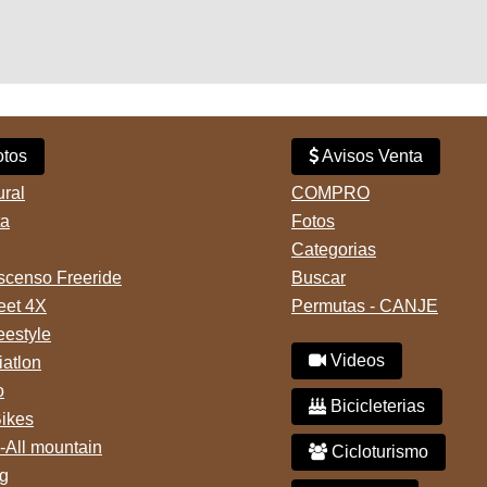
tos
Avisos Venta
ural
COMPRO
ta
Fotos
Categorias
censo Freeride
Buscar
reet 4X
Permutas - CANJE
eestyle
Videos
iatlon
o
Bicicleterias
Bikes
-All mountain
Cicloturismo
g