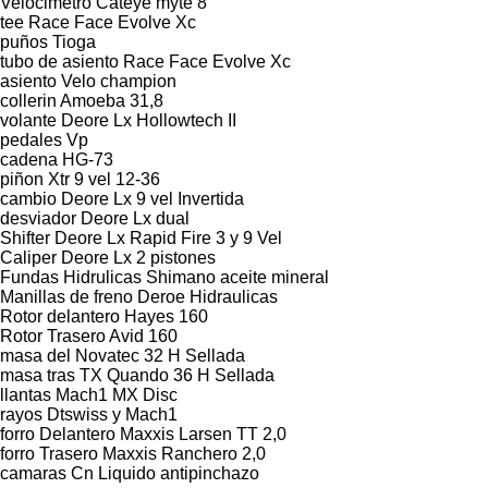
Velocimetro Cateye myte 8
tee Race Face Evolve Xc
puños Tioga
tubo de asiento Race Face Evolve Xc
asiento Velo champion
collerin Amoeba 31,8
volante Deore Lx Hollowtech II
pedales Vp
cadena HG-73
piñon Xtr 9 vel 12-36
cambio Deore Lx 9 vel Invertida
desviador Deore Lx dual
Shifter Deore Lx Rapid Fire 3 y 9 Vel
Caliper Deore Lx 2 pistones
Fundas Hidrulicas Shimano aceite mineral
Manillas de freno Deroe Hidraulicas
Rotor delantero Hayes 160
Rotor Trasero Avid 160
masa del Novatec 32 H Sellada
masa tras TX Quando 36 H Sellada
llantas Mach1 MX Disc
rayos Dtswiss y Mach1
forro Delantero Maxxis Larsen TT 2,0
forro Trasero Maxxis Ranchero 2,0
camaras Cn Liquido antipinchazo