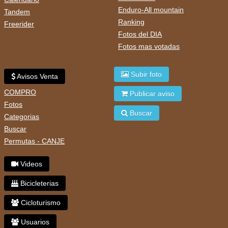
Enduro-All mountain
Tandem
Ranking
Freerider
Fotos del DIA
Fotos mas votadas
Subir foto
Avisos Venta
COMPRO
Publicar aviso
Fotos
Buscar
Categorias
Buscar
Permutas - CANJE
Videos
Bicicleterias
Cicloturismo
Usuarios