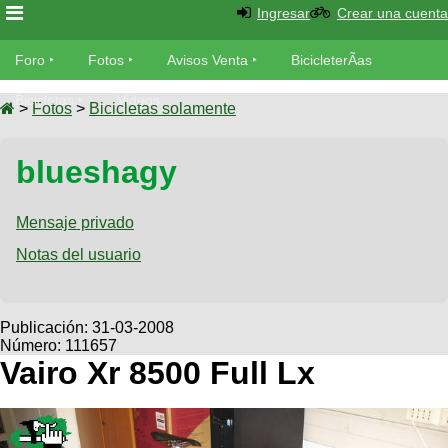
Ingresar
Crear una cuenta
Foro
Foro
Fotos
Avisos Venta
BicicleterÃ­as
Foro
Bicicletas
Videos
Fotos
>
Fotos
>
Bicicletas solamente
TÃ©cnica
Avisos
blueshagy
MecÃ¡nica
SUBÃ
Ventas
tu foto
Mensaje privado
BicicleterÃ­
Galeria
Notas del usuario
SUBÃ
as
tu
XC
aviso
Bicicletas
Bicicletas
Publicación:
31-03-2008
Número: 111657
Buscar
Viajes
Videos
Vairo Xr 8500 Full Lx
Bicicletas
Ultimos
Descenso
Cicloturismo
Tandem
Fotos
Dirt
Freerider