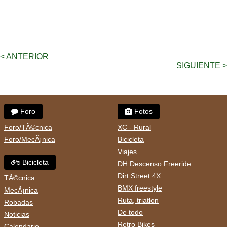
< ANTERIOR
SIGUIENTE >
Foro
Fotos
Foro/TÃ©cnica
XC - Rural
Foro/MecÃ¡nica
Bicicleta
Viajes
Bicicleta
DH Descenso Freeride
Dirt Street 4X
TÃ©cnica
BMX freestyle
MecÃ¡nica
Ruta, triatlon
Robadas
De todo
Noticias
Retro Bikes
Calendario