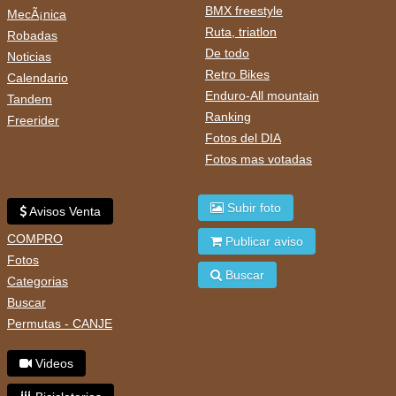
BMX freestyle
MecÃ¡nica
Ruta, triatlon
Robadas
De todo
Noticias
Retro Bikes
Calendario
Enduro-All mountain
Tandem
Ranking
Freerider
Fotos del DIA
Fotos mas votadas
Subir foto
Avisos Venta
COMPRO
Publicar aviso
Fotos
Buscar
Categorias
Buscar
Permutas - CANJE
Videos