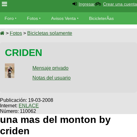
Ingresar
Crear una cuenta
Foro
Foro
Fotos
Avisos Venta
BicicleterÃ­as
Foro
Bicicletas
Videos
Fotos
>
Fotos
>
Bicicletas solamente
TÃ©cnica
Avisos
CRIDEN
MecÃ¡nica
SUBÃ
Ventas
tu foto
Mensaje privado
BicicleterÃ­
Galeria
Notas del usuario
SUBÃ
as
tu
XC
aviso
Bicicletas
Bicicletas
Publicación:
19-03-2008
Internet:
ENLACE
Buscar
Viajes
Videos
Número: 110062
Bicicletas
una mas del monton by
Ultimos
Descenso
Cicloturismo
Tandem
criden
Fotos
Dirt
Freerider