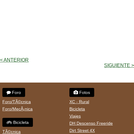
< ANTERIOR
SIGUIENTE >
Foro
Fotos
Foro/TÃ©cnica
XC - Rural
Foro/MecÃ¡nica
Bicicleta
Viajes
Bicicleta
DH Descenso Freeride
Dirt Street 4X
TÃ©cnica