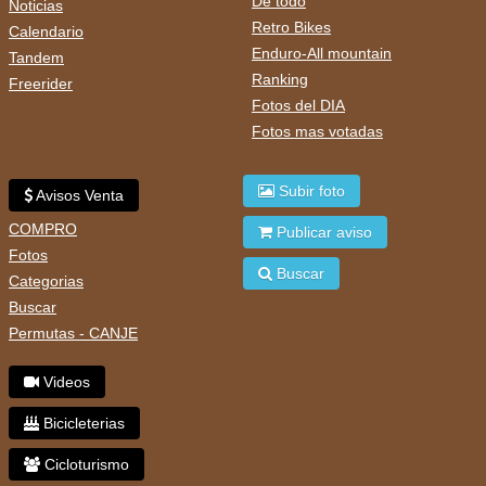
De todo
Noticias
Retro Bikes
Calendario
Enduro-All mountain
Tandem
Ranking
Freerider
Fotos del DIA
Fotos mas votadas
Subir foto
Avisos Venta
COMPRO
Publicar aviso
Fotos
Buscar
Categorias
Buscar
Permutas - CANJE
Videos
Bicicleterias
Cicloturismo