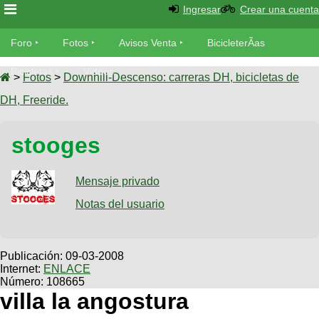
Ingresar
Crear una cuenta
Foro
Foro
Fotos
Avisos Venta
BicicleterÃ­as
Foro
Bicicletas
Videos
Fotos
>
Fotos
>
Downhill-Descenso: carreras DH, bicicletas de
TÃ©cnica
DH, Freeride.
Avisos
MecÃ¡nica
SUBÃ
Ventas
stooges
tu foto
BicicleterÃ­
Galeria
Mensaje privado
SUBÃ
as
tu
Notas del usuario
XC
aviso
Bicicletas
Bicicletas
Buscar
Viajes
Publicación:
09-03-2008
Videos
Internet:
ENLACE
Bicicletas
Ultimos
Descenso
Número: 108665
Cicloturismo
Tandem
villa la angostura
Fotos
Dirt
Freerider