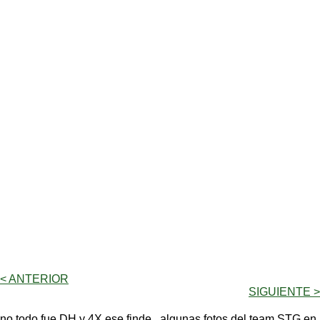
< ANTERIOR
SIGUIENTE >
no todo fue DH y 4X ese finde...algunas fotos del team STG en