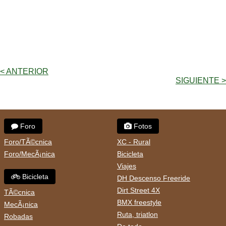
< ANTERIOR
SIGUIENTE >
Foro
Fotos
Foro/TÃ©cnica
XC - Rural
Foro/MecÃ¡nica
Bicicleta
Viajes
Bicicleta
DH Descenso Freeride
Dirt Street 4X
TÃ©cnica
BMX freestyle
MecÃ¡nica
Ruta, triatlon
Robadas