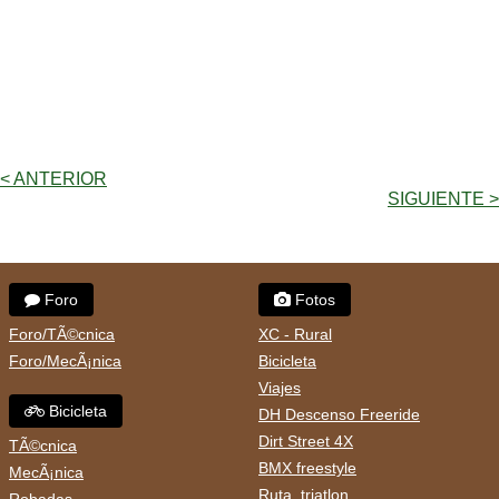
< ANTERIOR
SIGUIENTE >
Foro
Fotos
Foro/TÃ©cnica
XC - Rural
Foro/MecÃ¡nica
Bicicleta
Viajes
Bicicleta
DH Descenso Freeride
Dirt Street 4X
TÃ©cnica
BMX freestyle
MecÃ¡nica
Ruta, triatlon
Robadas