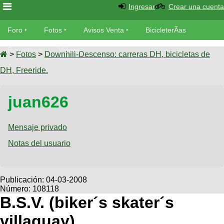
Ingresar
Crear una cuenta
Foro
Foro
Fotos
Avisos Venta
BicicleterÃ­as
Foro
Bicicletas
Videos
Fotos
>
Fotos
>
Downhill-Descenso: carreras DH, bicicletas de
TÃ©cnica
DH, Freeride.
Avisos
MecÃ¡nica
SUBÃ
Ventas
juan626
tu foto
BicicleterÃ­
Galeria
Mensaje privado
SUBÃ
as
tu
Notas del usuario
XC
aviso
Bicicletas
Bicicletas
Buscar
Viajes
Publicación:
04-03-2008
Videos
Número: 108118
Bicicletas
Ultimos
Descenso
B.S.V. (biker´s skater´s
Cicloturismo
Tandem
Fotos
Dirt
villaguay)
Freerider