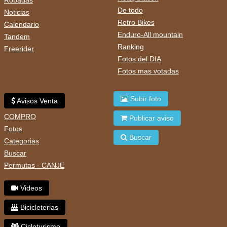
De todo
Noticias
Retro Bikes
Calendario
Enduro-All mountain
Tandem
Ranking
Freerider
Fotos del DIA
Fotos mas votadas
Subir foto
Avisos Venta
COMPRO
Publicar aviso
Fotos
Buscar
Categorias
Buscar
Permutas - CANJE
Videos
Bicicleterias
Cicloturismo