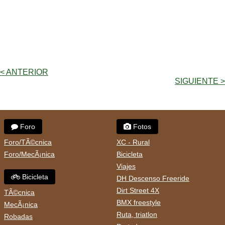
< ANTERIOR
SIGUIENTE >
Foro
Fotos
Foro/TÃ©cnica
XC - Rural
Foro/MecÃ¡nica
Bicicleta
Viajes
Bicicleta
DH Descenso Freeride
Dirt Street 4X
TÃ©cnica
BMX freestyle
MecÃ¡nica
Ruta, triatlon
Robadas