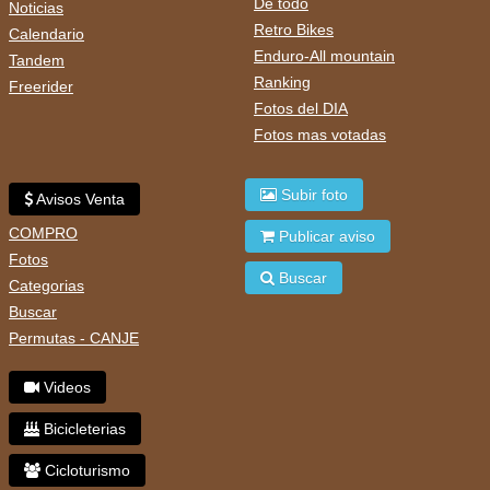
De todo
Noticias
Retro Bikes
Calendario
Enduro-All mountain
Tandem
Ranking
Freerider
Fotos del DIA
Fotos mas votadas
Subir foto
Avisos Venta
COMPRO
Publicar aviso
Fotos
Buscar
Categorias
Buscar
Permutas - CANJE
Videos
Bicicleterias
Cicloturismo