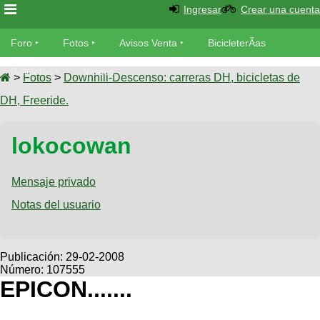
Ingresar
Crear una cuenta
Foro
Foro
Fotos
Avisos Venta
BicicleterÃ­as
Foro
Bicicletas
Videos
Fotos
>
Fotos
>
Downhill-Descenso: carreras DH, bicicletas de
TÃ©cnica
DH, Freeride.
Avisos
MecÃ¡nica
SUBÃ
Ventas
lokocowan
tu foto
BicicleterÃ­
Galeria
Mensaje privado
SUBÃ
as
tu
Notas del usuario
XC
aviso
Bicicletas
Bicicletas
Buscar
Viajes
Publicación:
29-02-2008
Videos
Número: 107555
Bicicletas
Ultimos
Descenso
EPICON.......
Cicloturismo
Tandem
Fotos
Dirt
Freerider