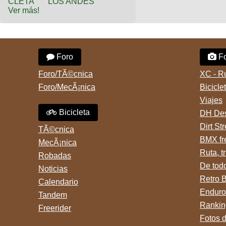
Ver más!
Foro
Fo
Foro/TÃ©cnica
XC - R
Foro/MecÃ¡nica
Bicicle
Viajes
Bicicleta
DH Des
Dirt St
TÃ©cnica
BMX fr
MecÃ¡nica
Ruta, tr
Robadas
De tod
Noticias
Retro 
Calendario
Enduro
Tandem
Rankin
Freerider
Fotos 