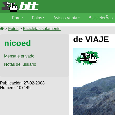
Foro
Foro
Fotos
Avisos Venta
BicicleterÃ­as
Foro
Fotos
>
Fotos
>
Bicicletas solamente
TÃ©cnica
de VIAJE
nicoed
Avisos
MecÃ¡nica
SUBÃ
Ventas
tu foto
Mensaje privado
BicicleterÃ­
Notas del usuario
Galeria
SUBÃ
as
tu
XC
aviso
Bicicletas
Bicicletas
Publicación:
27-02-2008
Número: 107145
Buscar
Viajes
Videos
Bicicletas
Ultimos
Descenso
Cicloturismo
Tandem
Fotos
Dirt
Freerider