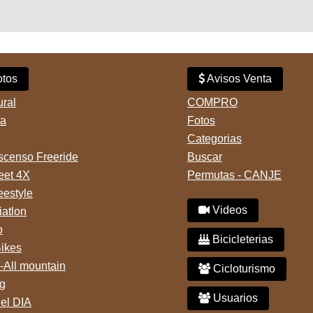
tos
Avisos Venta
ural
COMPRO
ta
Fotos
Categorias
censo Freeride
Buscar
reet 4X
Permutas - CANJE
eestyle
Videos
iatlon
o
Bicicleterias
Bikes
-All mountain
Cicloturismo
g
Usuarios
del DIA