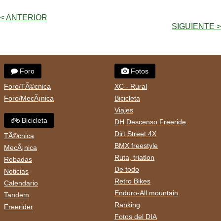
< ANTERIOR
SIGUIENTE >
Foro
Fotos
Foro/TÃ©cnica
XC - Rural
Foro/MecÃ¡nica
Bicicleta
Viajes
Bicicleta
DH Descenso Freeride
Dirt Street 4X
TÃ©cnica
BMX freestyle
MecÃ¡nica
Ruta, triatlon
Robadas
De todo
Noticias
Retro Bikes
Calendario
Enduro-All mountain
Tandem
Ranking
Freerider
Fotos del DIA