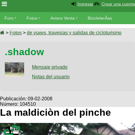
Ingresar
Crear una cuenta
Foro
Foro
Fotos
Avisos Venta
BicicleterÃ­as
Foro
Bicicletas
Videos
Fotos
>
Fotos
>
de viajes, travesias y salidas de cicloturismo
TÃ©cnica
Avisos
.shadow
MecÃ¡nica
SUBÃ
Ventas
tu foto
Mensaje privado
BicicleterÃ­
Galeria
Notas del usuario
SUBÃ
as
tu
XC
aviso
Bicicletas
Bicicletas
Publicación:
09-02-2008
Número: 104510
Buscar
Viajes
Videos
La maldiciòn del pinche
Bicicletas
Ultimos
Descenso
Cicloturismo
Tandem
Fotos
Dirt
Freerider