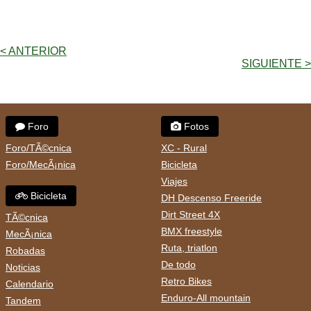
< ANTERIOR
SIGUIENTE >
Foro
Fotos
Foro/TÃ©cnica
XC - Rural
Foro/MecÃ¡nica
Bicicleta
Viajes
Bicicleta
DH Descenso Freeride
Dirt Street 4X
TÃ©cnica
BMX freestyle
MecÃ¡nica
Ruta, triatlon
Robadas
De todo
Noticias
Retro Bikes
Calendario
Enduro-All mountain
Tandem