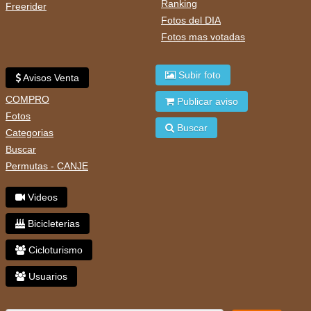
Ranking
Freerider
Fotos del DIA
Fotos mas votadas
Subir foto
Avisos Venta
COMPRO
Publicar aviso
Fotos
Buscar
Categorias
Buscar
Permutas - CANJE
Videos
Bicicleterias
Cicloturismo
Usuarios