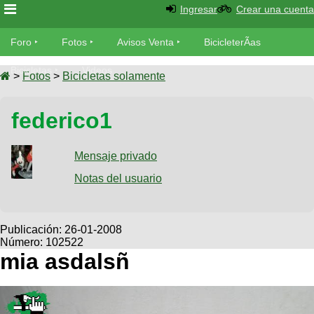
Ingresar
Crear una cuenta
Foro
Foro
Fotos
Avisos Venta
BicicleterÃ­as
Foro
Bicicletas
Videos
Fotos
>
Fotos
>
Bicicletas solamente
TÃ©cnica
Avisos
federico1
MecÃ¡nica
SUBÃ
Ventas
tu foto
Mensaje privado
BicicleterÃ­
Galeria
Notas del usuario
SUBÃ
as
tu
XC
aviso
Bicicletas
Bicicletas
Publicación:
26-01-2008
Número: 102522
Buscar
Viajes
Videos
mia asdalsñ
Bicicletas
Ultimos
Descenso
Cicloturismo
Tandem
Fotos
Dirt
Freerider