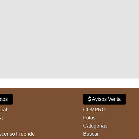
tos
Avisos Venta
ural
COMPRO
ta
Fotos
Categorias
censo Freeride
Buscar