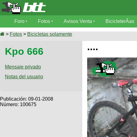
Foro
Foro
Fotos
Avisos Venta
BicicleterÃ­as
Foro
Fotos
>
Fotos
>
Bicicletas solamente
TÃ©cnica
....
Kpo 666
Avisos
MecÃ¡nica
SUBÃ
Ventas
tu foto
Mensaje privado
BicicleterÃ­
Notas del usuario
Galeria
SUBÃ
as
tu
XC
aviso
Bicicletas
Bicicletas
Publicación:
09-01-2008
Número: 100675
Buscar
Viajes
Videos
Bicicletas
Ultimos
Descenso
Cicloturismo
Tandem
Fotos
Dirt
Freerider