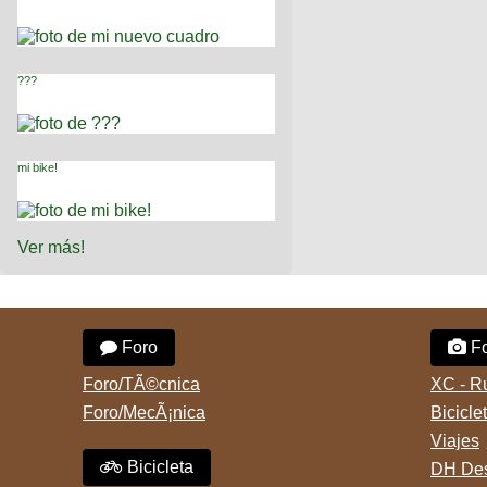
???
mi bike!
Ver más!
Foro
Fo
Foro/TÃ©cnica
XC - R
Foro/MecÃ¡nica
Bicicle
Viajes
Bicicleta
DH Des