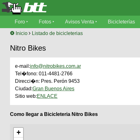
Foro
Foro
Fotos
Avisos Venta
Bicicleterías
Foro
Fotos
Inicio
Listado de bicicleterias
Técnica
Nitro Bikes
Avisos
Mecánica
SUBÍ
Ventas
tu
foto
e-mail:
info@nitrobikes.com.ar
Tel�fono:
011-4481-2766
Bicicleterías
SUBÍ
Direcci�n:
Pres. Perón 9453
Galeria
tu
Bicicletas
Ciudad:
Gran Buenos Aires
aviso
XC
Sitio web:
ENLACE
Bicicletas
Videos
Buscar
Bicicletas
Viajes
Como llegar a Bicicleteria Nitro Bikes
Ultimos
Cicloturismo
Tandem
Descenso
Fotos
+
Freerider
Dirt
Salidas
Usuarios
Categorias