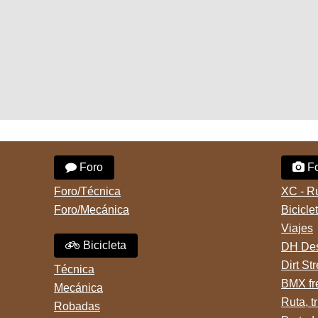
Foro
Fo
Foro/Técnica
XC - R
Foro/Mecánica
Bicicle
Viajes
Bicicleta
DH Des
Dirt St
Técnica
BMX fr
Mecánica
Ruta, tr
Robadas