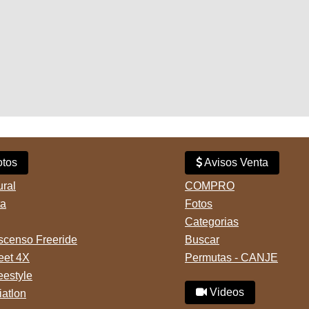
tos
Avisos Venta
ural
COMPRO
ta
Fotos
Categorias
censo Freeride
Buscar
reet 4X
Permutas - CANJE
eestyle
Videos
iatlon