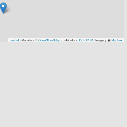
Leaflet
| Map data ©
OpenStreetMap
contributors,
CC-BY-SA
, Imagery �
Mapbox