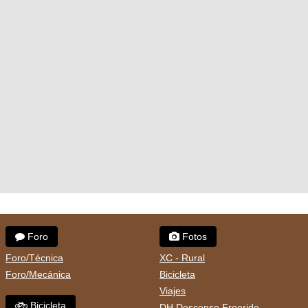
Foro
Fotos
Foro/Técnica
XC - Rural
Foro/Mecánica
Bicicleta
Viajes
Bicicleta
DH Descenso Freeride