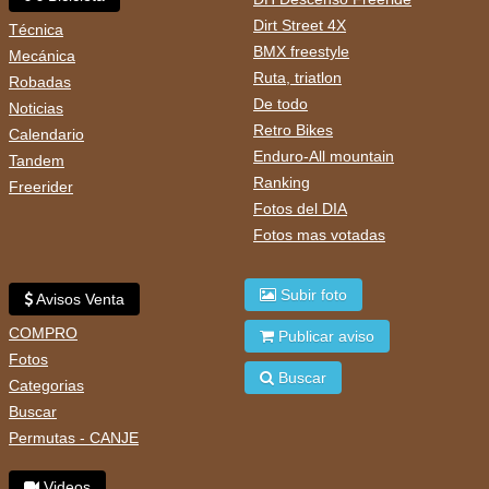
Dirt Street 4X
Técnica
BMX freestyle
Mecánica
Ruta, triatlon
Robadas
De todo
Noticias
Retro Bikes
Calendario
Enduro-All mountain
Tandem
Ranking
Freerider
Fotos del DIA
Fotos mas votadas
Subir foto
Avisos Venta
COMPRO
Publicar aviso
Fotos
Buscar
Categorias
Buscar
Permutas - CANJE
Videos