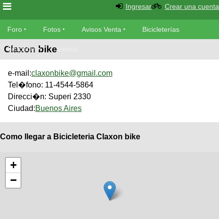
Ingresar
Crear una cuenta
Foro
Foro
Fotos
Avisos Venta
Bicicleterías
Claxon bike
Foro
Bicicletas
Videos
Fotos
Técnica
e-mail:
claxonbike@gmail.com
Avisos
Mecánica
Tel�fono:
11-4544-5864
SUBÍ
Ventas
tu
Direcci�n:
Superi 2330
foto
Ciudad:
Buenos Aires
Bicicleterías
SUBÍ
Galeria
tu
Como llegar a Bicicleteria Claxon bike
Bicicletas
aviso
XC
Bicicletas
+
Videos
Buscar
Bicicletas
−
Viajes
Ultimos
Cicloturismo
Tandem
Descenso
Fotos
Freerider
Dirt
Salidas
Usuarios
Categorias