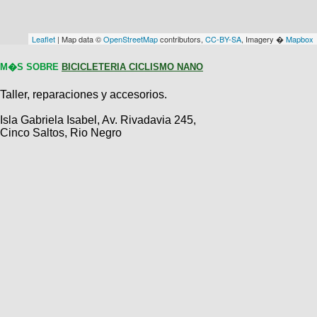
Técnica
BMX
Operadores
COMPRO
de
Mecánica
Últimos
Ruta,
Leaflet
| Map data ©
OpenStreetMap
contributors,
CC-BY-SA
, Imagery �
Mapbox
cicloturismo
CANJE
triatlon
Robadas
Buscar
Relatos
M�S SOBRE
BICICLETERIA CICLISMO NANO
Mi
De
Noticias
de
Reputación
Mis
todo
viajes
Taller, reparaciones y accesorios.
Amigos
Calendario
Mis
Retro
Foro
Compras
Actividad
Isla Gabriela Isabel, Av. Rivadavia 245,
de
de
Cinco Saltos, Rio Negro
Enduro
viajes
Mis
Amigos
Ventas
Ranking
Fotos
del
DÍA
Fotos
mas
votadas