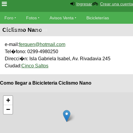
Ingresar
Crear una cuenta
Foro
Foro
Fotos
Avisos Venta
Bicicleterías
Ciclismo Nano
Foro
Bicicletas
Videos
Fotos
Técnica
e-mail:
ferquen@hotmail.com
Avisos
Mecánica
Tel�fono:
0299-4980250
SUBÍ
Ventas
tu
Direcci�n:
Isla Gabriela Isabel, Av. Rivadavia 245
foto
Ciudad:
Cinco Saltos
Bicicleterías
SUBÍ
Galeria
tu
Como llegar a Bicicleteria Ciclismo Nano
Bicicletas
aviso
XC
Bicicletas
+
Videos
Buscar
Bicicletas
−
Viajes
Ultimos
Cicloturismo
Tandem
Descenso
Fotos
Freerider
Dirt
Salidas
Usuarios
Categorias