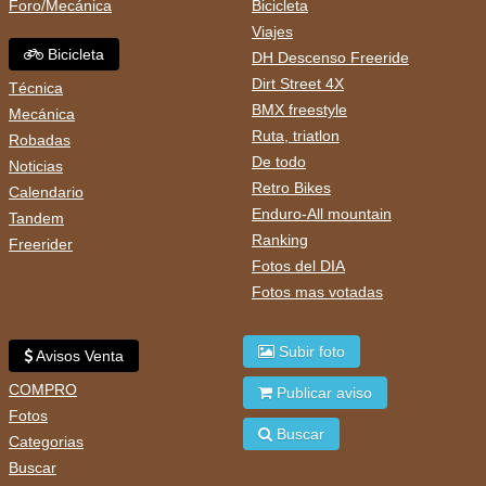
Foro/Mecánica
Bicicleta
Viajes
Bicicleta
DH Descenso Freeride
Dirt Street 4X
Técnica
BMX freestyle
Mecánica
Ruta, triatlon
Robadas
De todo
Noticias
Retro Bikes
Calendario
Enduro-All mountain
Tandem
Ranking
Freerider
Fotos del DIA
Fotos mas votadas
Subir foto
Avisos Venta
COMPRO
Publicar aviso
Fotos
Buscar
Categorias
Buscar